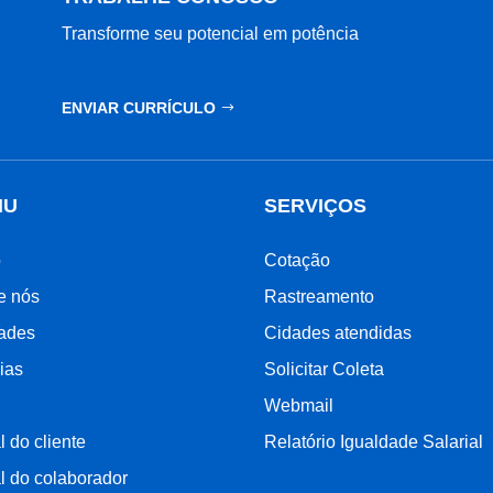
Transforme seu potencial em potência
ENVIAR CURRÍCULO
NU
SERVIÇOS
o
Cotação
e nós
Rastreamento
ades
Cidades atendidas
ias
Solicitar Coleta
Webmail
l do cliente
Relatório Igualdade Salarial
l do colaborador